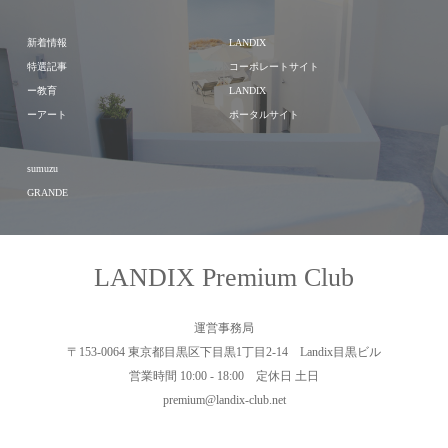
新着情報
LANDIX
特選記事
コーポレートサイト
ー教育
LANDIX
ーアート
ポータルサイト
sumuzu
GRANDE
LANDIX Premium Club
運営事務局
〒153-0064 東京都目黒区下目黒1丁目2-14 Landix目黒ビル
営業時間 10:00 - 18:00 定休日 土日
premium@landix-club.net